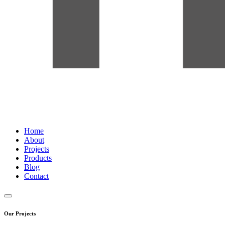
Home
About
Projects
Products
Blog
Contact
Our Projects