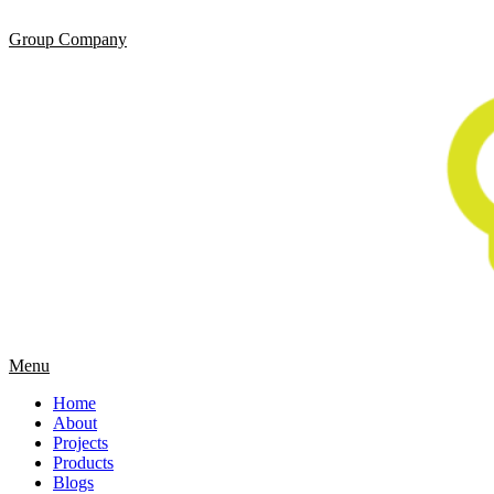
Group Company
Menu
Home
About
Projects
Products
Blogs