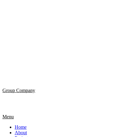
Group Company
Menu
Home
About