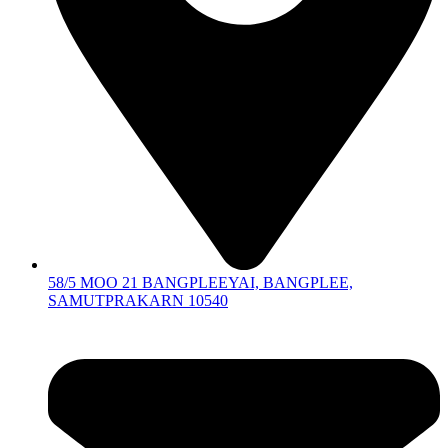
58/5 MOO 21 BANGPLEEYAI, BANGPLEE,
SAMUTPRAKARN 10540