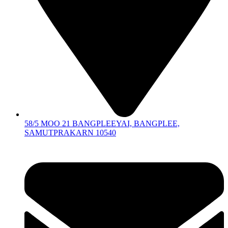
58/5 MOO 21 BANGPLEEYAI, BANGPLEE,
SAMUTPRAKARN 10540